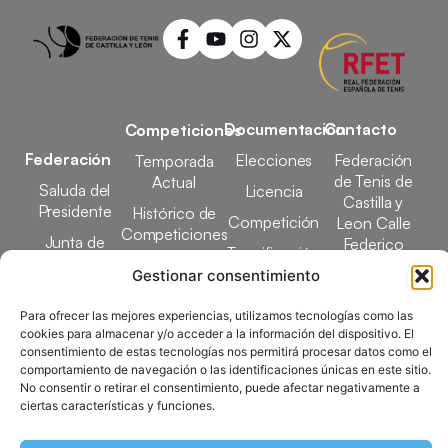
Documentación
Contacto
Competiciones
Federación
Elecciones
Federación
Temporada
de Tenis de
Actual
Saluda del
Licencia
Castilla y
Presidente
Histórico de
Competición
Leon Calle
Competiciones
Junta de
Federico
Tecnificación
Gobierno
Designaciones
García Lorca,
Gestionar consentimiento
Docencia
Arbitrales
1, 47008
Transparencia
Valladolid
Para ofrecer las mejores experiencias, utilizamos tecnologías como las
Elecciones
cookies para almacenar y/o acceder a la información del dispositivo. El
comunicacion@ftcl.e
consentimiento de estas tecnologías nos permitirá procesar datos como el
Clubes
983 24 94 26
comportamiento de navegación o las identificaciones únicas en este sitio.
Federados
No consentir o retirar el consentimiento, puede afectar negativamente a
ciertas características y funciones.