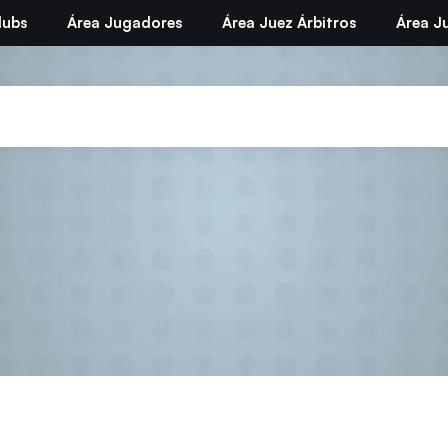
lubs
Área Jugadores
Área Juez Árbitros
Área Ju
Noticias