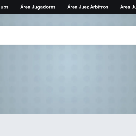
lubs
Área Jugadores
Área Juez Árbitros
Área Ju
Elecciones