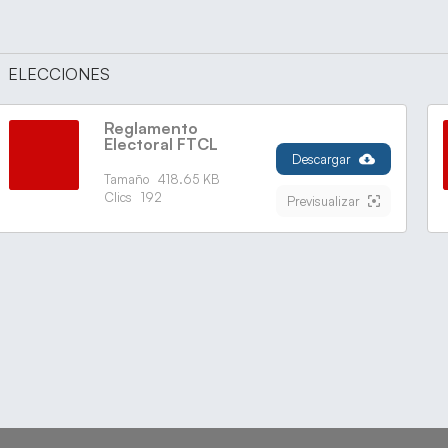
ELECCIONES
Reglamento
Electoral FTCL
Descargar
Tamaño
418.65 KB
Clics
192
Previsualizar