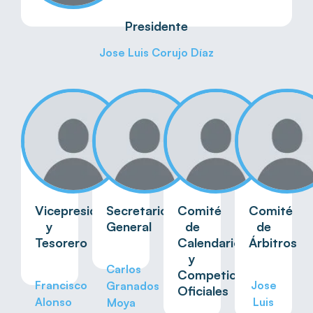
Presidente
Jose Luis Corujo Díaz
Vicepresidente
Secretario
Comité
Comité
y
General
de
de
Tesorero
Calendario
Árbitros
y
Carlos
Competiciones
Francisco
Jose
Granados
Oficiales
Alonso
Luis
Moya