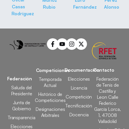
Muñoz
Ebro
Pérez
Casas
Rubio
Fernández
Alonso
Rodríguez
Documentación
Contacto
Competiciones
Federación
Elecciones
Federación
Temporada
de Tenis de
Actual
Saluda del
Licencia
Castilla y
Presidente
Histórico de
Competición
Leon Calle
Competiciones
Junta de
Federico
Tecnificación
Gobierno
Designaciones
García Lorca,
Docencia
Arbitrales
1, 47008
Transparencia
Valladolid
Elecciones