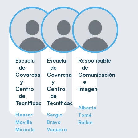
Escuela
Escuela
Responsable
de
de
de
Covaresa
Covaresa
Comunicación
y
y
e
Centro
Centro
Imagen
de
de
Tecnificación
Tecnificación
Alberto
Eleazar
Sergio
Tomé
Movilla
Bravo
Rollán
Miranda
Vaquero