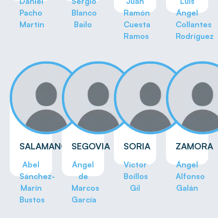
Daniel
Sergio
Juan
Luis
Pacho
Blanco
Ramón
Ángel
Martín
Bailo
Cuesta
Collantes
Ramos
Rodríguez
SALAMANCA
SEGOVIA
SORIA
ZAMORA
Abel
Ángel
Víctor
Ángel
Sánchez-
de
Boíllos
Alfonso
Marín
Marcos
Gil
Galán
Bustos
García