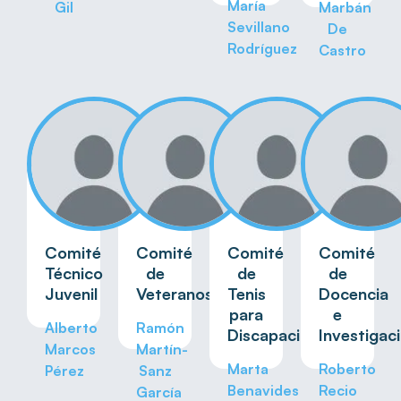
María
Gil
Marbán
Sevillano
De
Rodríguez
Castro
Comité
Comité
Comité
Comité
Técnico
de
de
de
Juvenil
Veteranos
Tenis
Docencia
para
e
Alberto
Ramón
Discapacitados
Investigac
Marcos
Martín-
Marta
Roberto
Pérez
Sanz
Benavides
Recio
García