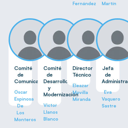
Fernández
Martín
Comité
Comité
Director
Jefa
de
de
Técnico
de
Comunicación
Desarrollo
Administra
Eleazar
y
Oscar
Eva
Movilla
Modernización
Espinosa
Vaquero
Miranda
Víctor
De
Sastre
Llanos
Los
Blanco
Monteros