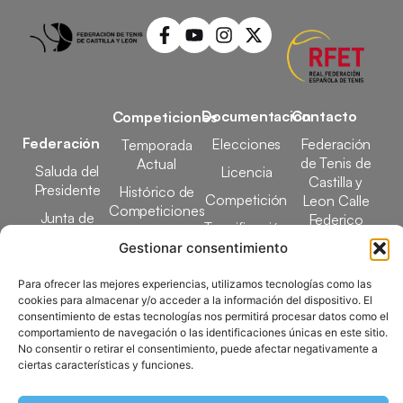
Documentación
Contacto
Competiciones
Federación
Elecciones
Federación
Temporada
de Tenis de
Actual
Saluda del
Licencia
Castilla y
Presidente
Histórico de
Competición
Leon Calle
Competiciones
Junta de
Federico
Tecnificación
Gobierno
Designaciones
García Lorca,
Gestionar consentimiento
Docencia
Arbitrales
1, 47008
Transparencia
Valladolid
Para ofrecer las mejores experiencias, utilizamos tecnologías como las
Elecciones
cookies para almacenar y/o acceder a la información del dispositivo. El
comunicacion@ftcl.e
consentimiento de estas tecnologías nos permitirá procesar datos como el
Clubes
983 24 94 26
comportamiento de navegación o las identificaciones únicas en este sitio.
Federados
No consentir o retirar el consentimiento, puede afectar negativamente a
ciertas características y funciones.