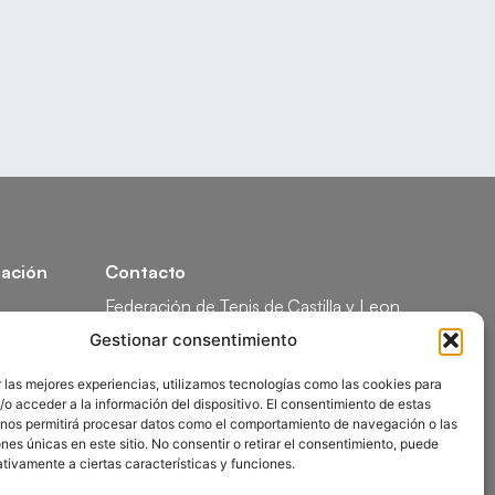
ación
Contacto
Federación de Tenis de Castilla y Leon
Calle Federico García Lorca, 1, 47008
Gestionar consentimiento
Valladolid
ón
 las mejores experiencias, utilizamos tecnologías como las cookies para
comunicacion@ftcl.es
o acceder a la información del dispositivo. El consentimiento de estas
ón
983 24 94 26
 nos permitirá procesar datos como el comportamiento de navegación o las
ones únicas en este sitio. No consentir o retirar el consentimiento, puede
tivamente a ciertas características y funciones.