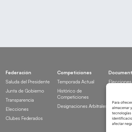
Federación
Competiciones
Document
Saluda del Presidente
Temporada Actual
Elecciones
Junta de Gobierno
Histórico de
Licencia
Competiciones
Transparencia
Competici
Para ofrecer
Designaciones Arbitrales
almacenar y/
Elecciones
Tecnificaci
tecnologías
Clubes Federados
Docencia
identificaci
afectar nega