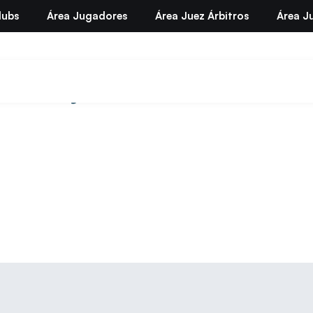
lubs
Área Jugadores
Área Juez Árbitros
Área Ju
junio 14, 2025