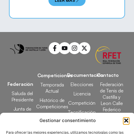
LEER MÁS
Documentación
Contacto
Competiciones
Federación
Elecciones
Federación
Temporada
de Tenis de
Actual
Saluda del
Licencia
Castilla y
Presidente
Histórico de
Competición
Leon Calle
Competiciones
Junta de
Federico
Tecnificación
Gobierno
Designaciones
García Lorca,
Gestionar consentimiento
Docencia
Arbitrales
1, 47008
Transparencia
Valladolid
Para ofrecer las mejores experiencias, utilizamos tecnologías como las
Elecciones