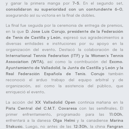
y ganar la primera manga por
7-5.
En el segundo set,
consolidaron su superioridad con un contundente 6-0
,
asegurando así su victoria en la final de dobles.
La final fue seguida por la ceremonia de entrega de premios,
en la que
D. Jose Luis Corujo
,
presidente de la Federación
de Tenis de Castilla y León
, expresó sus agradecimientos a
diversas entidades e instituciones por su apoyo en la
organización del evento. Destacó la colaboración de la
International Tennis Federation (ITF) y la Women’s Tennis
Association (WTA)
, así como la contribución del
Excmo.
Ayuntamiento de Valladolid, la Junta de Castilla y León y la
Real Federación Española de Tenis
.
Corujo
también
reconoció el arduo trabajo del equipo arbitral y de
organización, así como la asistencia del público, que
enriqueció el evento.
La acción del
XX Valladolid Open
continúa mañana en la
Pista Central del C.M.T. Covaresa
con las semifinales. El
primer enfrentamiento, programado para las
11:00h
,
enfrentará a la danesa
Olga Helmi
y la canadiense
Marina
Stakusic
. Luego, no antes de las
12:30h
, la china
Fangran