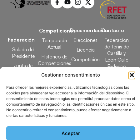
Documentación
Contacto
Competiciones
Federación
Elecciones
Federación
Temporada
de Tenis de
Actual
Saluda del
Licencia
Castilla y
Presidente
Histórico de
Competición
Leon Calle
Competiciones
Junta de
Federico
Tecnificación
Gobierno
Designaciones
García Lorca,
Gestionar consentimiento
Docencia
Arbitrales
1, 47008
Transparencia
Valladolid
Para ofrecer las mejores experiencias, utilizamos tecnologías como las
Elecciones
cookies para almacenar y/o acceder a la información del dispositivo. El
comunicacion@ftcl.e
consentimiento de estas tecnologías nos permitirá procesar datos como el
Clubes
comportamiento de navegación o las identificaciones únicas en este sitio.
983 24 94 26
Federados
No consentir o retirar el consentimiento, puede afectar negativamente a
ciertas características y funciones.
Copyright © 2025 Federación de Tenis de Castilla y León |
Aceptar
Desarrollado por
TOOOLS