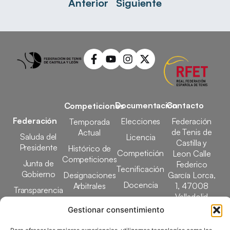
Anterior
Siguiente
Documentación
Contacto
Competiciones
Federación
Elecciones
Federación
Temporada
de Tenis de
Actual
Saluda del
Licencia
Castilla y
Presidente
Histórico de
Competición
Leon Calle
Competiciones
Junta de
Federico
Tecnificación
Gobierno
Designaciones
García Lorca,
Docencia
Arbitrales
1, 47008
Transparencia
Valladolid
Elecciones
Gestionar consentimiento
comunicacion@ftcl.e
Clubes
983 24 94 26