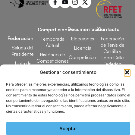
Documentación
Contacto
Competiciones
Federación
Elecciones
Federación
Temporada
de Tenis de
Actual
Saluda del
Licencia
Castilla y
Presidente
Histórico de
Competición
Leon Calle
Competiciones
Junta de
Federico
Tecnificación
Gobierno
Designaciones
García Lorca,
Gestionar consentimiento
Docencia
Arbitrales
1, 47008
Transparencia
Valladolid
Para ofrecer las mejores experiencias, utilizamos tecnologías como las
Elecciones
cookies para almacenar y/o acceder a la información del dispositivo. El
comunicacion@ftcl.e
consentimiento de estas tecnologías nos permitirá procesar datos como el
Clubes
comportamiento de navegación o las identificaciones únicas en este sitio.
983 24 94 26
Federados
No consentir o retirar el consentimiento, puede afectar negativamente a
ciertas características y funciones.
Copyright © 2025 Federación de Tenis de Castilla y León |
Aceptar
Desarrollado por
TOOOLS