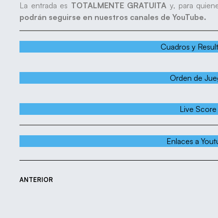
La entrada es
TOTALMENTE GRATUITA
y, para quiene
podrán seguirse en nuestros canales de YouTube.
Cuadros y Resul
Orden de Jue
Live Score
Enlaces a You
ANTERIOR