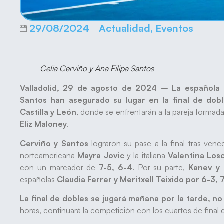
29/08/2024
Actualidad
,
Eventos
Celia Cerviño y Ana Filipa Santos
Valladolid, 29 de agosto de 2024
–
La española 
Santos han asegurado su lugar en la final de dob
Castilla y León
, donde se enfrentarán a la pareja formad
Eliz Maloney
.
Cerviño y Santos
lograron su pase a la final tras ven
norteamericana
Mayra Jovic
y la italiana
Valentina Losc
con un marcador de
7-5, 6-4
. Por su parte,
Kanev y
españolas
Claudia Ferrer y Meritxell Teixido
por 6-3, 
La final de dobles se jugará mañana por la tarde, n
horas, continuará la competición con los cuartos de final d