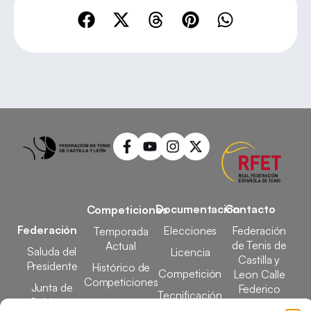
Documentación
Contacto
Competiciones
Federación
Elecciones
Federación
Temporada
de Tenis de
Actual
Saluda del
Licencia
Castilla y
Presidente
Histórico de
Competición
Leon Calle
Competiciones
Junta de
Federico
Tecnificación
Gobierno
Designaciones
García Lorca,