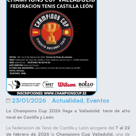
23/01/2026
Actualidad
,
Eventos
La Champions Cup 2026 llega a Valladolid: tenis de alto
nivel en Castilla y León
La Federación de Tenis de Castilla y León acogerá del
7 al 22
de febrero de 2026
la
Champions Cup Valladolid
, una de