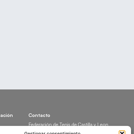
ación
Contacto
Federación de Tenis de Castilla y Leon
Calle Federico García Lorca, 1, 47008
Gestionar consentimiento