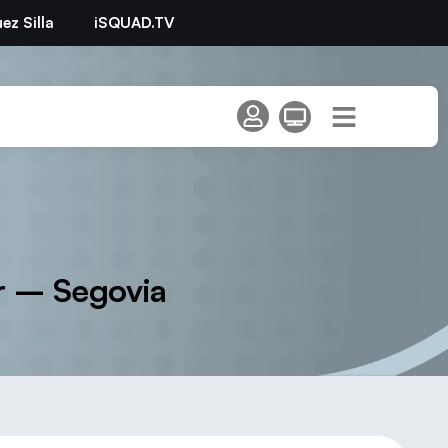
ez Silla
iSQUAD.TV
ar – Segovia