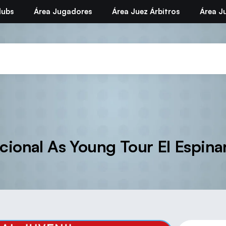
lubs
Área Jugadores
Área Juez Árbitros
Área Ju
cional As Young Tour El Espin