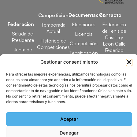
Documentación
Contacto
Competiciones
Federación
Elecciones
Federación
Temporada
de Tenis de
Actual
Saluda del
Licencia
Castilla y
Presidente
Histórico de
Competición
Leon Calle
Competiciones
Junta de
Federico
Tecnificación
Gobierno
Designaciones
García Lorca,
Gestionar consentimiento
Docencia
Arbitrales
1, 47008
Transparencia
Valladolid
Para ofrecer las mejores experiencias, utilizamos tecnologías como las
Elecciones
comunicacion@ftcl.e
cookies para almacenar y/o acceder a la información del dispositivo. El
Clubes
consentimiento de estas tecnologías nos permitirá procesar datos como el
983 24 94 26
Federados
comportamiento de navegación o las identificaciones únicas en este sitio.
No consentir o retirar el consentimiento, puede afectar negativamente a
ciertas características y funciones.
Copyright © 2025 Federación de Tenis de Castilla y León |
Aceptar
Desarrollado por
TOOOLS
Denegar
Aviso Legal
Política de Cookies
Política de Privacidad