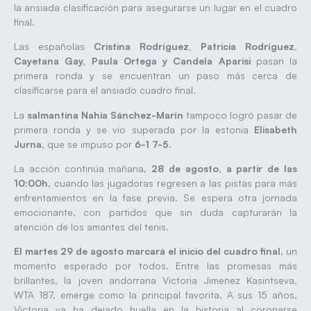
la ansiada clasificación para asegurarse un lugar en el cuadro
final.
Las españolas
Cristina Rodríguez, Patricia Rodríguez,
Cayetana Gay, Paula Ortega y Candela Aparisi
pasan la
primera ronda y se encuentran un paso más cerca de
clasificarse para el ansiado cuadro final.
La
salmantina Nahia Sánchez-Marín
tampoco logró pasar de
primera ronda y se vio superada por la estonia
Elisabeth
Jurna
, que se impuso por
6-1 7-5
.
La acción continúa mañana,
28 de agosto, a partir de las
10:00h
, cuando las jugadoras regresen a las pistas para más
enfrentamientos en la fase previa. Se espera otra jornada
emocionante, con partidos que sin duda capturarán la
atención de los amantes del tenis.
El martes 29 de agosto marcará el inicio del cuadro final
, un
momento esperado por todos. Entre las promesas más
brillantes, la joven andorrana Victoria Jimenez Kasintseva,
WTA 187, emerge como la principal favorita. A sus 15 años,
Victoria ya ha dejado huella en la historia al coronarse