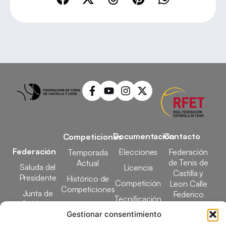
Documentación
Contacto
Competiciones
Federación
Elecciones
Federación
Temporada
de Tenis de
Actual
Saluda del
Licencia
Castilla y
Presidente
Histórico de
Competición
Leon Calle
Competiciones
Junta de
Federico
Tecnificación
Gobierno
Designaciones
García Lorca,
Docencia
Gestionar consentimiento
Arbitrales
1, 47008
Transparencia
Valladolid