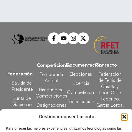
Documentación
Contacto
Competiciones
Federación
Elecciones
Federación
Temporada
de Tenis de
Actual
Saluda del
Licencia
Castilla y
Presidente
Histórico de
Competición
Leon Calle
Competiciones
Junta de
Federico
Tecnificación
Gobierno
Designaciones
García Lorca,
Docencia
Arbitrales
1, 47008
Transparencia
Gestionar consentimiento
Valladolid
Elecciones
comunicacion@ftcl.e
Para ofrecer las mejores experiencias, utilizamos tecnologías como las
Clubes