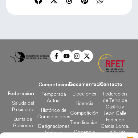
Documentación
Contacto
Competiciones
Federación
Elecciones
Federación
Temporada
de Tenis de
Actual
Saluda del
Licencia
Castilla y
Presidente
Histórico de
Competición
Leon Calle
Competiciones
Junta de
Federico
Tecnificación
Gobierno
Designaciones
García Lorca,
Docencia
Arbitrales
1, 47008
Transparencia