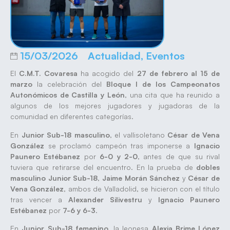
15/03/2026
Actualidad
,
Eventos
El
C.M.T. Covaresa
ha acogido del
27 de febrero al 15 de
marzo
la celebración del
Bloque I de los Campeonatos
Autonómicos de Castilla y León
, una cita que ha reunido a
algunos de los mejores jugadores y jugadoras de la
comunidad en diferentes categorías.
En
Junior Sub-18 masculino
, el vallisoletano
César de Vena
González
se proclamó campeón tras imponerse a
Ignacio
Paunero Estébanez
por
6-0 y 2-0
, antes de que su rival
tuviera que retirarse del encuentro. En la prueba de
dobles
masculino Junior Sub-18
,
Jaime Morán Sánchez
y
César de
Vena González
, ambos de Valladolid, se hicieron con el título
tras vencer a
Alexander Silivestru
y
Ignacio Paunero
Estébanez
por
7-6 y 6-3
.
En
Junior Sub-18 femenino
, la leonesa
Alexia Brime López