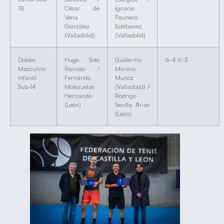
18
César de
Ignacio
Vena
Paunero
González
Estébanez
(Valladolid)
(Valladolid)
Dobles
Hugo Soto
Guillermo
6-4 6-3
Masculino
Reinoso /
Moreno
Infantil
Fernando
Muñoz
Sub-14
Molezuelas
(Valladolid) /
Hernando
Rodrigo
(León)
Sevilla Arias
(León)