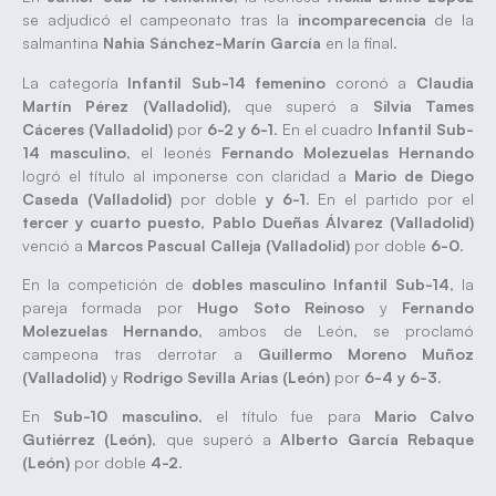
se adjudicó el campeonato tras la
incomparecencia
de la
salmantina
Nahia Sánchez-Marín García
en la final.
La categoría
Infantil Sub-14 femenino
coronó a
Claudia
Martín Pérez (Valladolid)
, que superó a
Silvia Tames
Cáceres (Valladolid)
por
6-2 y 6-1
. En el cuadro
Infantil Sub-
14 masculino
, el leonés
Fernando Molezuelas Hernando
logró el título al imponerse con claridad a
Mario de Diego
Caseda (Valladolid)
por doble
y 6-1
. En el partido por el
tercer y cuarto puesto
,
Pablo Dueñas Álvarez (Valladolid)
venció a
Marcos Pascual Calleja (Valladolid)
por doble
6-0
.
En la competición de
dobles masculino Infantil Sub-14
, la
pareja formada por
Hugo Soto Reinoso
y
Fernando
Molezuelas Hernando
, ambos de León, se proclamó
campeona tras derrotar a
Guillermo Moreno Muñoz
(Valladolid)
y
Rodrigo Sevilla Arias (León)
por
6-4 y 6-3
.
En
Sub-10 masculino
, el título fue para
Mario Calvo
Gutiérrez (León)
, que superó a
Alberto García Rebaque
(León)
por doble
4-2
.