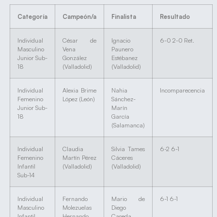
Categoría
Campeón/a
Finalista
Resultado
Individual
César de
Ignacio
6-0 2-0 Ret.
Masculino
Vena
Paunero
Junior Sub-
González
Estébanez
18
(Valladolid)
(Valladolid)
Individual
Alexia Brime
Nahia
Incomparecencia
Femenino
López (León)
Sánchez-
Junior Sub-
Marín
18
García
(Salamanca)
Individual
Claudia
Silvia Tames
6-2 6-1
Femenino
Martín Pérez
Cáceres
Infantil
(Valladolid)
(Valladolid)
Sub-14
Individual
Fernando
Mario de
6-1 6-1
Masculino
Molezuelas
Diego
Infantil
Hernando
Caseda