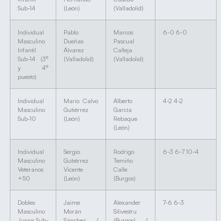
Sub-14
(León)
(Valladolid)
Individual
Pablo
Marcos
6-0 6-0
Masculino
Dueñas
Pascual
Infantil
Álvarez
Calleja
Sub-14 (3º
(Valladolid)
(Valladolid)
y 4º
puesto)
Individual
Mario Calvo
Alberto
4-2 4-2
Masculino
Gutiérrez
García
Sub-10
(León)
Rebaque
(León)
Individual
Sergio
Rodrigo
6-3 6-7 10-4
Masculino
Gutiérrez
Temiño
Veteranos
Vicente
Calle
+50
(León)
(Burgos)
Dobles
Jaime
Alexander
7-6 6-3
Masculino
Morán
Silivestru
Junior Sub-
Sánchez /
(Burgos) /