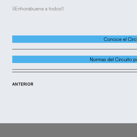
¡¡Enhorabuena a todos!!
Conoce el Circ
Normas del Circuito p
ANTERIOR