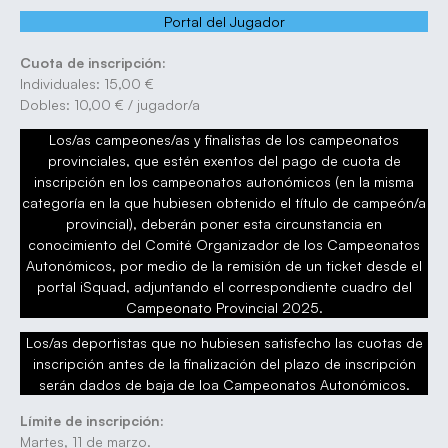
Portal del Jugador
Cuota de inscripción:
Individuales: 15,00 €
Dobles: 10,00 € / jugador/a
Los/as campeones/as y finalistas de los campeonatos
provinciales, que estén exentos del pago de cuota de
inscripción en los campeonatos autonómicos (en la misma
categoría en la que hubiesen obtenido el título de campeón/a
provincial), deberán poner esta circunstancia en
conocimiento del Comité Organizador de los Campeonatos
Autonómicos, por medio de la remisión de un ticket desde el
portal iSquad, adjuntando el correspondiente cuadro del
Campeonato Provincial 2025.
Los/as deportistas que no hubiesen satisfecho las cuotas de
inscripción antes de la finalización del plazo de inscripción
serán dados de baja de loa Campeonatos Autonómicos.
Límite de inscripción:
Martes, 11 de marzo.