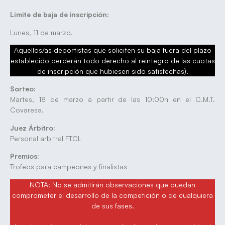
Límite de baja de inscripción:
Lunes, 11 de marzo.
Aquellos/as deportistas que soliciten su baja fuera del plazo
establecido perderán todo derecho al reintegro de las cuotas
de inscripción que hubiesen sido satisfechas).
Sorteo:
Martes, 18 de marzo a partir de las 10:00h en el C.M.T.
Covaresa.
Juez Árbitro:
Personal arbitral FTCL
Premios:
Trofeos para campeones y finalistas
NOTA: No se admitirán observaciones que puedan
comprometer el desarrollo de la competición o de cualquiera
de sus fases.