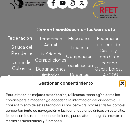
Documentación
Contacto
Competiciones
Federación
Elecciones
Federación
Temporada
de Tenis de
Actual
Saluda del
Licencia
Castilla y
Presidente
Histórico de
Competición
Leon Calle
Competiciones
Junta de
Federico
Tecnificación
Gobierno
Designaciones
García Lorca,
Docencia
Arbitrales
1, 47008
Transparencia
Valladolid
Gestionar consentimiento
Elecciones
comunicacion@ftcl.e
Clubes
Para ofrecer las mejores experiencias, utilizamos tecnologías como las
983 24 94 26
cookies para almacenar y/o acceder a la información del dispositivo. El
Federados
consentimiento de estas tecnologías nos permitirá procesar datos como el
comportamiento de navegación o las identificaciones únicas en este sitio.
No consentir o retirar el consentimiento, puede afectar negativamente a
ciertas características y funciones.
Copyright © 2025 Federación de Tenis de Castilla y León |
Desarrollado por
TOOOLS