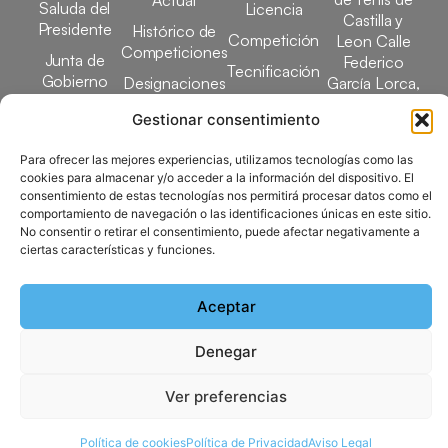
Actual
Saluda del
Licencia
Castilla y
Presidente
Histórico de
Competición
Leon Calle
Competiciones
Junta de
Federico
Tecnificación
Gobierno
Designaciones
García Lorca,
Docencia
Arbitrales
1, 47008
Transparencia
Gestionar consentimiento
Valladolid
Elecciones
comunicacion@ftcl.e
Para ofrecer las mejores experiencias, utilizamos tecnologías como las
Clubes
cookies para almacenar y/o acceder a la información del dispositivo. El
983 24 94 26
Federados
consentimiento de estas tecnologías nos permitirá procesar datos como el
comportamiento de navegación o las identificaciones únicas en este sitio.
No consentir o retirar el consentimiento, puede afectar negativamente a
ciertas características y funciones.
Copyright © 2025 Federación de Tenis de Castilla y León |
Desarrollado por
TOOOLS
Aceptar
Aviso Legal
Política de Cookies
Política de Privacidad
Denegar
Mapa del Sitio
Ver preferencias
Política de cookies
Política de Privacidad
Aviso Legal