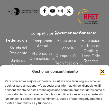
Documentación
Contacto
Competiciones
Federación
Elecciones
Federación
Temporada
de Tenis de
Actual
Saluda del
Licencia
Castilla y
Presidente
Histórico de
Competición
Leon Calle
Competiciones
Junta de
Federico
Tecnificación
Gobierno
Designaciones
García Lorca,
Docencia
Arbitrales
1, 47008
Gestionar consentimiento
Transparencia
Valladolid
Elecciones
Para ofrecer las mejores experiencias, utilizamos tecnologías como las
comunicacion@ftcl.e
cookies para almacenar y/o acceder a la información del dispositivo. El
Clubes
consentimiento de estas tecnologías nos permitirá procesar datos como el
983 24 94 26
Federados
comportamiento de navegación o las identificaciones únicas en este sitio.
No consentir o retirar el consentimiento, puede afectar negativamente a
ciertas características y funciones.