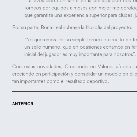
“La evolución constante en la participación nos o
torneos por equipos a meses con mejor meteorologí
que garantiza una experiencia superior para clubes, j
Por su parte, Borja Leal subraya la filosofía del proyecto:
“No queremos ser un simple torneo o circuito de t
un sello humano, que en ocasiones echamos en falt
inicial del jugador es muy importante para nosotros”.
Con estas novedades, Creciendo en Valores afronta l
creciendo en participación y consolidar un modelo en el qu
tan importantes como el resultado deportivo.
ANTERIOR