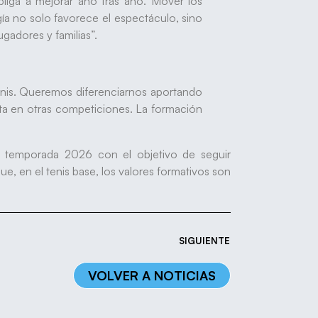
bliga a mejorar año tras año. Mover los
a no solo favorece el espectáculo, sino
ugadores y familias”.
enis. Queremos diferenciarnos aportando
a en otras competiciones. La formación
a temporada 2026 con el objetivo de seguir
e, en el tenis base, los valores formativos son
SIGUIENTE
VOLVER A NOTICIAS