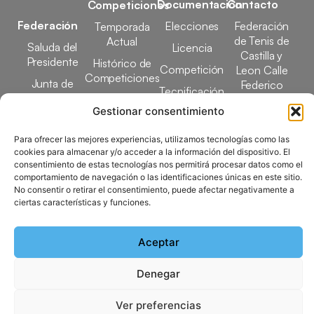
Documentación
Contacto
Competiciones
Federación
Elecciones
Federación
Temporada
de Tenis de
Actual
Saluda del
Licencia
Castilla y
Presidente
Histórico de
Competición
Leon Calle
Competiciones
Junta de
Federico
Tecnificación
Gobierno
Designaciones
García Lorca,
Gestionar consentimiento
Docencia
Arbitrales
1, 47008
Transparencia
Valladolid
Para ofrecer las mejores experiencias, utilizamos tecnologías como las
Elecciones
comunicacion@ftcl.e
cookies para almacenar y/o acceder a la información del dispositivo. El
Clubes
consentimiento de estas tecnologías nos permitirá procesar datos como el
983 24 94 26
Federados
comportamiento de navegación o las identificaciones únicas en este sitio.
No consentir o retirar el consentimiento, puede afectar negativamente a
ciertas características y funciones.
Copyright © 2025 Federación de Tenis de Castilla y León |
Aceptar
Desarrollado por
TOOOLS
Denegar
Aviso Legal
Política de Cookies
Política de Privacidad
Mapa del Sitio
Ver preferencias