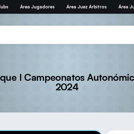
lubs
Área Jugadores
Área Juez Árbitros
Área Ju
oque I Campeonatos Autonómic
2024