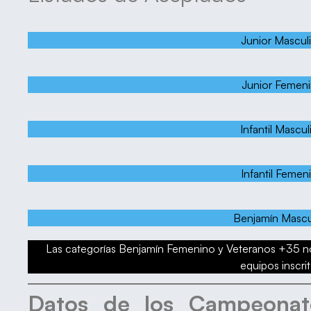
Junior Mascul
Junior Femen
Infantil Mascul
Infantil Femen
Benjamín Mascu
Las categorías Benjamín Femenino y Veteranos +35 no
equipos inscrit
Datos de los Campeonat