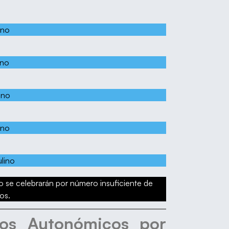
ino
ino
ino
ino
lino
 se celebrarán por número insuficiente de
os.
os Autonómicos por