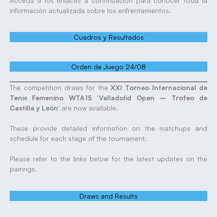
Acceda a los enlaces a continuación para conocer toda la
información actualizada sobre los enfrentamientos.
Cuadros y Resultados
Orden de Juego 24/08
The competition draws for the
XXI Torneo Internacional de
Tenis Femenino WTA15 ‘Valladolid Open – Trofeo de
Castilla y León
‘ are now available.
These provide detailed information on the matchups and
schedule for each stage of the tournament.
Please refer to the links below for the latest updates on the
pairings.
Draws and Results