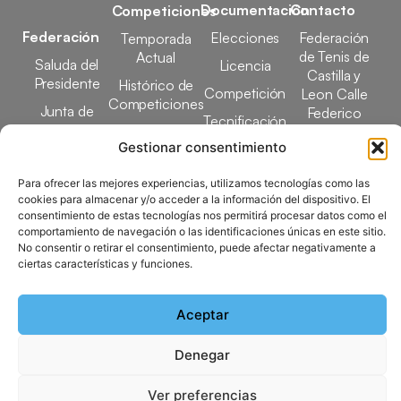
Documentación
Contacto
Competiciones
Federación
Elecciones
Federación
Temporada
de Tenis de
Actual
Saluda del
Licencia
Castilla y
Presidente
Histórico de
Competición
Leon Calle
Competiciones
Junta de
Federico
Tecnificación
Gobierno
Designaciones
García Lorca,
Gestionar consentimiento
Docencia
Arbitrales
1, 47008
Transparencia
Valladolid
Para ofrecer las mejores experiencias, utilizamos tecnologías como las
Elecciones
comunicacion@ftcl.e
cookies para almacenar y/o acceder a la información del dispositivo. El
Clubes
consentimiento de estas tecnologías nos permitirá procesar datos como el
983 24 94 26
Federados
comportamiento de navegación o las identificaciones únicas en este sitio.
No consentir o retirar el consentimiento, puede afectar negativamente a
ciertas características y funciones.
Copyright © 2025 Federación de Tenis de Castilla y León |
Aceptar
Desarrollado por
TOOOLS
Denegar
Aviso Legal
Política de Cookies
Política de Privacidad
Mapa del Sitio
Ver preferencias