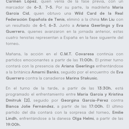
Carmen López
, quien venía de la fase previa, con un
marcador de
6-3, 7-5
. Por su parte, la madrileña
María
García Cid
, quien obtuvo una
Wild Card de la Real
Federación Española de Tenis
, eliminó a la china
Min Liu
con
un resultado de
6-1, 6-3
. Junto a
Ariana Geerlings y Eva
Guerrero
, quienes avanzaron en la jornada anterior, estas
cuatro tenistas representan a España en la fase siguiente del
torneo.
Mañana, la acción en el
C.M.T. Covaresa
continúa con
partidos emocionantes a partir de las
11:00h
. El primer turno
contará con la presencia de
Ariana Geerlings
enfrentándose
a la británica
Amarni Banks
, seguido por el encuentro de
Eva
Guerrero
contra la canadiense
Marina Stakusic
.
En el turno de la tarde, a partir de las
13:30h
, está
programado el enfrentamiento entre
María García y Kristina
Dmitruk [2]
, seguido por
Georgina Garcia-Pérez
contra
Bianca Jolie Fernández
, a partir de las
17:00h
. El último
partido del día contará con la sorpresa del torneo,
Emilie
Lindh
, enfrentándose a la danesa
Olga Helmi
, a partir de las
19:00h
.