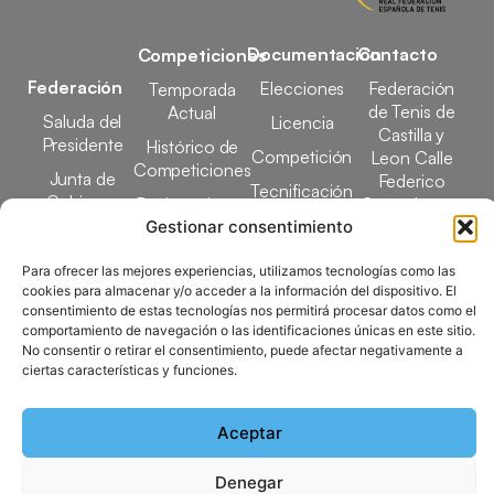
Documentación
Contacto
Competiciones
Federación
Elecciones
Federación
Temporada
de Tenis de
Actual
Saluda del
Licencia
Castilla y
Presidente
Histórico de
Competición
Leon Calle
Competiciones
Junta de
Federico
Tecnificación
Gobierno
Designaciones
García Lorca,
Docencia
Arbitrales
1, 47008
Gestionar consentimiento
Transparencia
Valladolid
Elecciones
Para ofrecer las mejores experiencias, utilizamos tecnologías como las
comunicacion@ftcl.e
cookies para almacenar y/o acceder a la información del dispositivo. El
Clubes
consentimiento de estas tecnologías nos permitirá procesar datos como el
983 24 94 26
Federados
comportamiento de navegación o las identificaciones únicas en este sitio.
No consentir o retirar el consentimiento, puede afectar negativamente a
ciertas características y funciones.
Copyright © 2025 Federación de Tenis de Castilla y León |
Desarrollado por
TOOOLS
Aceptar
Denegar
Aviso Legal
Política de Cookies
Política de Privacidad