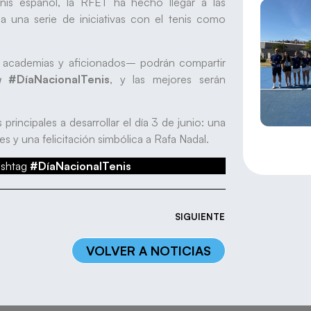
enis español, la RFET ha hecho llegar a las
a una serie de iniciativas con el tenis como
s, academias y aficionados– podrán compartir
g
#DíaNacionalTenis
, y las mejores serán
rincipales a desarrollar el día 3 de junio: una
les y una felicitación simbólica a Rafa Nadal.
hashtag
#DíaNacionalTenis
SIGUIENTE
VOLVER A NOTICIAS