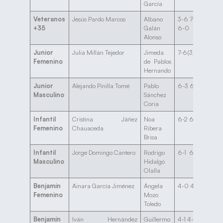
García
Veteranos
Jesús Pardo Marcos
Albano
3-6 7-6(3)
+35
Galán
6-0
Alonso
Junior
Julia Millán Tejedor
Jimeda
7-6(3) 6-2
Femenino
de Pablos
Hernando
Junior
Alejando Pinilla Tomé
Pablo
6-3 6-3
Masculino
Sánchez
Coria
Infantil
Cristina Jáñez
Noa
6-2 6-2
Femenino
Chauaceda
Ribera
Brisa
Infantil
Jorge Domingo Cantero
Rodrigo
6-1 6-0
Masculino
Hidalgo
Olalla
Benjamín
Ainara García Jiménez
Ángela
4-0 4-0
Femenino
Mozo
Toledo
Benjamín
Iván Hernández
Guillermo
4-1 4-2