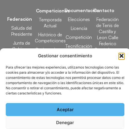
Documentación
Contacto
Competiciones
Federación
Elecciones
Federación
Temporada
de Tenis de
Actual
Saluda del
Licencia
Castilla y
Presidente
Histórico de
Competición
Leon Calle
Competiciones
Junta de
Federico
Tecnificación
Gobierno
Designaciones
García Lorca,
Docencia
Arbitrales
1, 47008
Gestionar consentimiento
Transparencia
Valladolid
Elecciones
Para ofrecer las mejores experiencias, utilizamos tecnologías como las
comunicacion@ftcl.e
cookies para almacenar y/o acceder a la información del dispositivo. El
Clubes
consentimiento de estas tecnologías nos permitirá procesar datos como el
983 24 94 26
Federados
comportamiento de navegación o las identificaciones únicas en este sitio.
No consentir o retirar el consentimiento, puede afectar negativamente a
ciertas características y funciones.
Copyright © 2025 Federación de Tenis de Castilla y León |
Desarrollado por
TOOOLS
Aceptar
Denegar
Aviso Legal
Política de Cookies
Política de Privacidad