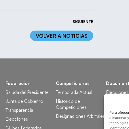
SIGUIENTE
VOLVER A NOTICIAS
Federación
Competiciones
Document
Saluda del Presidente
Temporada Actual
Elecciones
Junta de Gobierno
Histórico de
Licencia
Competiciones
Transparencia
Competici
Para ofrecer
Designaciones Arbitrales
almacenar y/
Elecciones
Tecnificaci
tecnologías
Clubes Federados
Docencia
identificaci