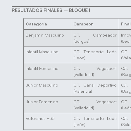
RESULTADOS FINALES – BLOQUE I
Categoría
Campeón
Final
Benjamín Masculino
C.T. Campeador
Inno
(Burgos)
(Leó
Infantil Masculino
C.T. Tenisnorte León
C.T
(León)
(Vall
Infantil Femenino
C.T. Vegasport
C.T
(Valladolid)
(Bur
Junior Masculino
C.T. Canal Deportivo
C.T
(Palencia)
(Bur
Junior Femenino
C.T. Vegasport
C.T.
(Valladolid)
(Leó
Veteranos +35
C.T. Tenisnorte León
C.T
(León)
(Sal