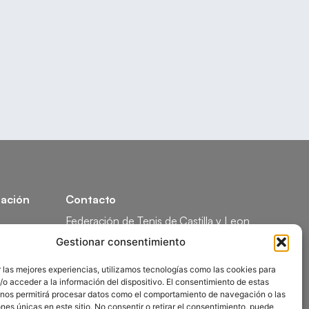
ación
Contacto
Federación de Tenis de Castilla y Leon
Calle Federico García Lorca, 1, 47008
Gestionar consentimiento
Valladolid
ón
comunicacion@ftcl.es
 las mejores experiencias, utilizamos tecnologías como las cookies para
o acceder a la información del dispositivo. El consentimiento de estas
ón
983 24 94 26
 nos permitirá procesar datos como el comportamiento de navegación o las
ones únicas en este sitio. No consentir o retirar el consentimiento, puede