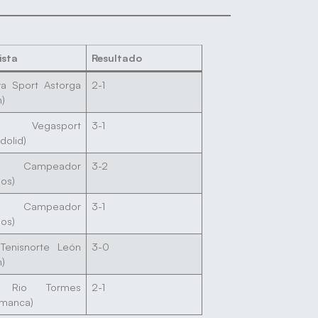
ista
Resultado
va Sport Astorga
2-1
n)
. Vegasport
3-1
adolid)
. Campeador
3-2
gos)
. Campeador
3-1
gos)
 Tenisnorte León
3-0
n)
. Rio Tormes
2-1
amanca)