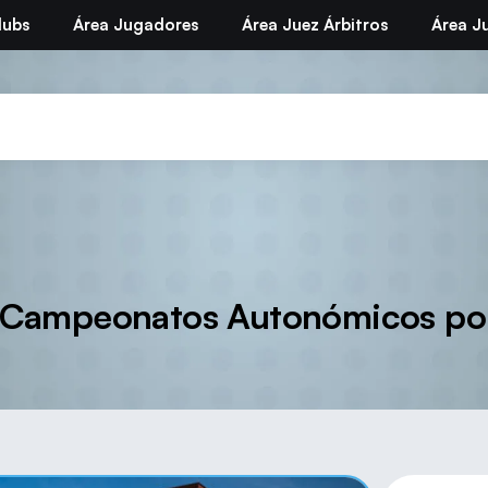
lubs
Área Jugadores
Área Juez Árbitros
Área Ju
los Campeonatos Autonómicos p