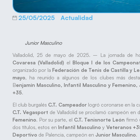
25/05/2025
Actualidad
Junior Masculino
Valladolid, 25 de mayo de 2025. – La jornada de hoy
Covaresa (Valladolid)
el
Bloque I de los Campeona
organizado por la
Federación de Tenis de Castilla y L
mayo
, ha reunido a algunos de los clubes más desta
B
enjamín Masculino, Infantil Masculino y Femenino,
+35
.
El club burgalés
C.T. Campeador
logró coronarse en la c
C.T. Vegasport
de Valladolid se proclamó campeón en dos
Femenino
. Por su parte, el
C.T. Tenisnorte
León
firmó
dos títulos, estos en
Infantil Masculino
y
Veteranos +3
Deportivo
de Palencia, campeón en
Junior Masculino
.