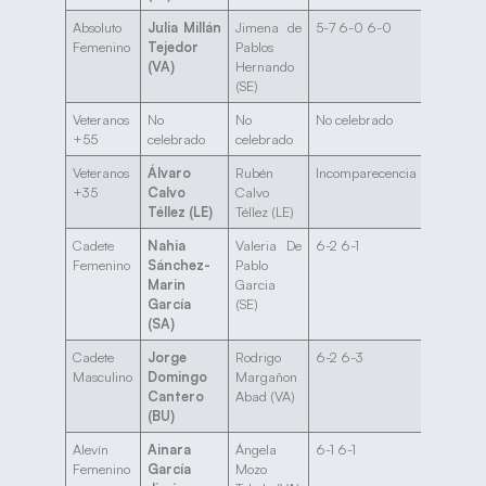
Absoluto
Julia Millán
Jimena de
5-7 6-0 6-0
Femenino
Tejedor
Pablos
(VA)
Hernando
(SE)
Veteranos
No
No
No celebrado
+55
celebrado
celebrado
Veteranos
Álvaro
Rubén
Incomparecencia
+35
Calvo
Calvo
Téllez (LE)
Téllez (LE)
Cadete
Nahia
Valeria De
6-2 6-1
Femenino
Sánchez-
Pablo
Marin
Garcia
García
(SE)
(SA)
Cadete
Jorge
Rodrigo
6-2 6-3
Masculino
Domingo
Margañon
Cantero
Abad (VA)
(BU)
Alevín
Ainara
Ángela
6-1 6-1
Femenino
García
Mozo