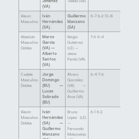
Jiménez
Toledo (VA)
(VA)
Alevín
Iván
Guillermo
6-7 6-2 10-8
Masculino
Hernández
Manzano
(SA)
(SA)
Absoluto
Marco
Sergio
7-6 6-4
Masculino
García
Gutiérrez
Dobles
(VA) –
(LE) –
Alberto
Jesús
Santos
Pardo (VA)
(VA)
Cadete
Jorge
Álvaro
6-4 7-6
Masculino
Domingo
González
Dobles
(BU) –
(VA) –
Lucas
Guillermo
Sobrado
Arce (VA)
(BU)
Alevín
Iván
Bruno
6-1 6-2
Masculino
Hernández
López (LE)
Dobles
(SA) –
–
Guillermo
Fernando
Manzano
Molezuelas