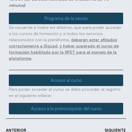
minutos)
:
Programa de la sesión
Se recuerda a todos los árbitros, que para poder acceder
a los cursos de formación y a todos los servicios
relacionados con la plataforma,
deberán estar afiliados
correctamente a iSquad, y haber superado el curso de
formación habilitado por la RFET para el manejo de la
plataforma
.
Acceso al curso
Para poder acceder al curso se debe proceder al registro
en el siguiente enlace:
Acceso a la preinscripción del curso
ANTERIOR
SIGUIENTE