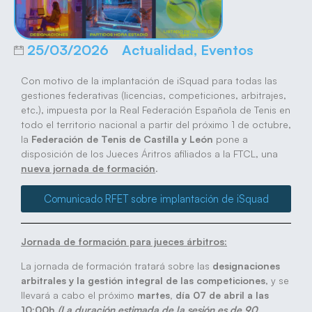
25/03/2026
Actualidad
,
Eventos
Con motivo de la implantación de iSquad para todas las
gestiones federativas (licencias, competiciones, arbitrajes,
etc.), impuesta por la Real Federación Española de Tenis en
todo el territorio nacional a partir del próximo 1 de octubre,
la
Federación de Tenis de Castilla y León
pone a
disposición de los Jueces Áritros afiliados a la FTCL, una
nueva jornada de formación
.
Comunicado RFET sobre implantación de iSquad
Jornada de formación para jueces árbitros:
La jornada de formación tratará sobre las
designaciones
arbitrales y la gestión integral de las competiciones
, y se
llevará a cabo el próximo
martes, día 07 de abril a las
10:00h
(La duración estimada de la sesión es de 90