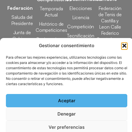
Federación
Elecciones
Federación
Temporada
de Tenis de
Actual
Saluda del
Licencia
Castilla y
Presidente
Histórico de
Competición
Leon Calle
Competiciones
Junta de
Federico
Tecnificación
Gobierno
Designaciones
García Lorca,
Docencia
Arbitrales
1, 47008
Gestionar consentimiento
Transparencia
Valladolid
Elecciones
Para ofrecer las mejores experiencias, utilizamos tecnologías como las
comunicacion@ftcl.e
cookies para almacenar y/o acceder a la información del dispositivo. El
Clubes
consentimiento de estas tecnologías nos permitirá procesar datos como el
983 24 94 26
Federados
comportamiento de navegación o las identificaciones únicas en este sitio.
No consentir o retirar el consentimiento, puede afectar negativamente a
ciertas características y funciones.
Copyright © 2025 Federación de Tenis de Castilla y León |
Desarrollado por
TOOOLS
Aceptar
Denegar
Aviso Legal
Política de Cookies
Política de Privacidad
Mapa del Sitio
Ver preferencias