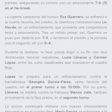
partido, asegurando su victoria con un emocionante
7-6 (3)
en el tie-break
.
La vigente campeona del torneo,
Eva Guerrero
, se enfrentó a
la cuarta favorita del cuadro, la talentosa norteamericana
Liv
Hovde
, en un enfrentamiento que prometía una competencia
feroz y emocionante. Tras un reñido primer set, Guerrero se
puso por delante por
7-5
, y sentenció el partido y la jornada
con el segundo set por
6-4
.
Durante la mañana, la fase previa llegó a su fin con dos
destacadas tenistas españolas,
Lucia Llinares y Carmen
López
, entre las ocho clasificadas que avanzaron al cuadro
final.
López
se prepara para un enfrentamiento contra la
barcelonesa
Georgina García-Pérez
, sexta favorita del
cuadro, en
el primer turno a las
10:00h
. Por su parte,
Llinares
se medirá contra la francesa
Bianca Jolie
, también
proveniente de la fase previa, en el
segundo turno
.
La acción continuará mañana con nuevos emocionantes
encuentros en el cuadro final.
María García
se enfrentará a la