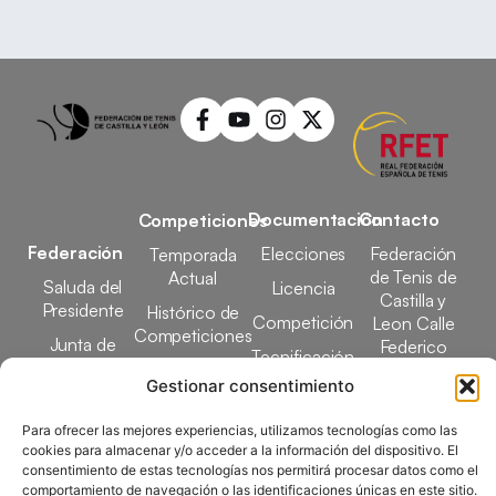
Documentación
Contacto
Competiciones
Federación
Elecciones
Federación
Temporada
de Tenis de
Actual
Saluda del
Licencia
Castilla y
Presidente
Histórico de
Competición
Leon Calle
Competiciones
Junta de
Federico
Tecnificación
Gobierno
Designaciones
García Lorca,
Gestionar consentimiento
Docencia
Arbitrales
1, 47008
Transparencia
Valladolid
Para ofrecer las mejores experiencias, utilizamos tecnologías como las
Elecciones
comunicacion@ftcl.e
cookies para almacenar y/o acceder a la información del dispositivo. El
Clubes
consentimiento de estas tecnologías nos permitirá procesar datos como el
983 24 94 26
comportamiento de navegación o las identificaciones únicas en este sitio.
Federados