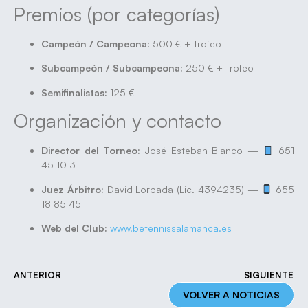
Premios (por categorías)
Campeón / Campeona:
500 € + Trofeo
Subcampeón / Subcampeona:
250 € + Trofeo
Semifinalistas:
125 €
Organización y contacto
Director del Torneo:
José Esteban Blanco —
651
45 10 31
Juez Árbitro:
David Lorbada (Lic. 4394235) —
655
18 85 45
Web del Club:
www.betennissalamanca.es
ANTERIOR
SIGUIENTE
VOLVER A NOTICIAS