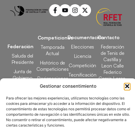
Documentación
Contacto
Competiciones
Federación
Elecciones
Federación
Temporada
de Tenis de
Actual
Saluda del
Licencia
Castilla y
Presidente
Histórico de
Competición
Leon Calle
Competiciones
Junta de
Federico
Tecnificación
Gobierno
Designaciones
García Lorca,
Docencia
Arbitrales
1, 47008
Gestionar consentimiento
Transparencia
Valladolid
Elecciones
Para ofrecer las mejores experiencias, utilizamos tecnologías como las
comunicacion@ftcl.e
cookies para almacenar y/o acceder a la información del dispositivo. El
Clubes
983 24 94 26
consentimiento de estas tecnologías nos permitirá procesar datos como el
Federados
comportamiento de navegación o las identificaciones únicas en este sitio.
No consentir o retirar el consentimiento, puede afectar negativamente a
ciertas características y funciones.
Copyright © 2025 Federación de Tenis de Castilla y León |