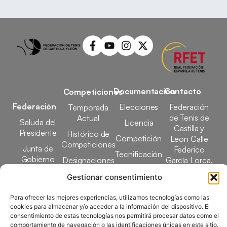
Documentación
Contacto
Competiciones
Federación
Elecciones
Federación
Temporada
de Tenis de
Actual
Saluda del
Licencia
Castilla y
Presidente
Histórico de
Competición
Leon Calle
Competiciones
Junta de
Federico
Tecnificación
Gobierno
Designaciones
García Lorca,
Docencia
Arbitrales
1, 47008
Transparencia
Gestionar consentimiento
Valladolid
Elecciones
comunicacion@ftcl.e
Para ofrecer las mejores experiencias, utilizamos tecnologías como las
Clubes
cookies para almacenar y/o acceder a la información del dispositivo. El
983 24 94 26
consentimiento de estas tecnologías nos permitirá procesar datos como el
Federados
comportamiento de navegación o las identificaciones únicas en este sitio.