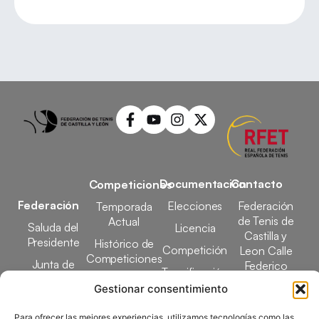
Documentación
Contacto
Competiciones
Federación
Elecciones
Federación
Temporada
de Tenis de
Actual
Saluda del
Licencia
Castilla y
Presidente
Histórico de
Competición
Leon Calle
Competiciones
Junta de
Federico
Tecnificación
Gobierno
Designaciones
García Lorca,
Gestionar consentimiento
Docencia
Arbitrales
1, 47008
Transparencia
Valladolid
Para ofrecer las mejores experiencias, utilizamos tecnologías como las