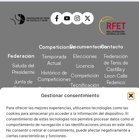
Documentación
Contacto
Competiciones
Federación
Elecciones
Federación
Temporada
de Tenis de
Actual
Saluda del
Licencia
Castilla y
Presidente
Histórico de
Competición
Leon Calle
Competiciones
Junta de
Federico
Tecnificación
Gobierno
Designaciones
García Lorca,
Docencia
Arbitrales
1, 47008
Gestionar consentimiento
Transparencia
Valladolid
Elecciones
Para ofrecer las mejores experiencias, utilizamos tecnologías como las
comunicacion@ftcl.e
cookies para almacenar y/o acceder a la información del dispositivo. El
Clubes
consentimiento de estas tecnologías nos permitirá procesar datos como el
983 24 94 26
Federados
comportamiento de navegación o las identificaciones únicas en este sitio.
No consentir o retirar el consentimiento, puede afectar negativamente a
ciertas características y funciones.