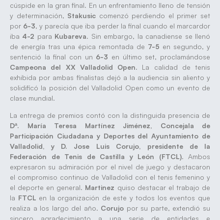
cúspide en la gran final. En un enfrentamiento lleno de tensión
y determinación,
Stakusic
comenzó perdiendo el primer set
por
6-3
, y parecía que iba perder la final cuando el marcardor
iba
4-2
para
Kubareva
. Sin embargo, la canadiense se llenó
de energía tras una épica remontada de
7-5
en segundo, y
sentenció la final con un
6-3
en último set, proclamándose
Campeona del XX Valladolid Open
. La calidad de tenis
exhibida por ambas finalistas dejó a la audiencia sin aliento y
solidificó la posición del Valladolid Open como un evento de
clase mundial.
La entrega de premios contó con la distinguida presencia de
Dª. María Teresa Martínez Jiménez, Concejala de
Participación Ciudadana y Deportes del Ayuntamiento de
Valladolid, y D. Jose Luis Corujo, presidente de la
Federación de Tenis de Castilla y León (FTCL)
. Ambos
expresaron su admiración por el nivel de juego y destacaron
el compromiso continuo de Valladolid con el tenis femenino y
el deporte en general.
Martinez
quiso destacar el trabajo de
la
FTCL
en la organización de este y todos los eventos que
realiza a los largo del año.
Corujo
por su parte, extendió su
sincero agradecimiento a una serie de entidades e