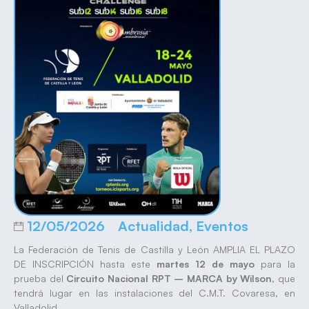
12/05/2026
Actualidad
,
Eventos
La Federación de Tenis de Castilla y León AMPLIA EL PLAZO
DE INSCRIPCIÓN hasta este
martes 12 de mayo
para la
prueba del
Circuito Nacional RPT – MARCA by Wilson
, que
tendrá lugar en las instalaciones del C.M.T. Covaresa, en
Valladolid.