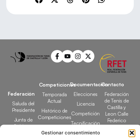
Documentación
Contacto
Competiciones
Federación
Elecciones
Federación
Temporada
de Tenis de
Actual
Saluda del
Licencia
Castilla y
Presidente
Histórico de
Competición
Leon Calle
Competiciones
Junta de
Federico
Tecnificación
Gobierno
Designaciones
García Lorca,
Gestionar consentimiento
Docencia
Arbitrales
1, 47008
Transparencia