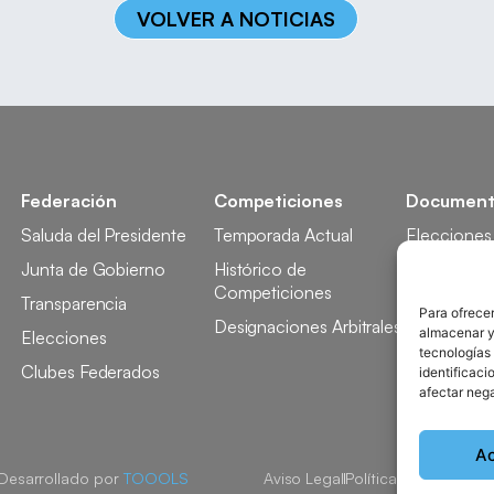
VOLVER A NOTICIAS
Federación
Competiciones
Document
Saluda del Presidente
Temporada Actual
Elecciones
Junta de Gobierno
Histórico de
Licencia
Competiciones
Transparencia
Competici
Para ofrecer
Designaciones Arbitrales
almacenar y/
Elecciones
Tecnificaci
tecnologías
Clubes Federados
Docencia
identificaci
afectar nega
A
 Desarrollado por
TOOOLS
Aviso Legal
Política de Cookies
P