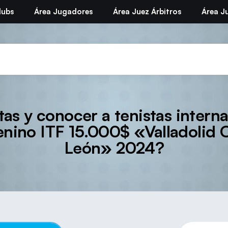
lubs
Área Jugadores
Área Juez Árbitros
Área Ju
as y conocer a tenistas interna
enino ITF 15.000$ «Valladolid 
León» 2024?