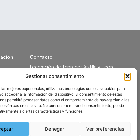
ación
Contacto
Federación de Tenis de Castilla y Leon
Calle Federico García Lorca, 1, 47008
Gestionar consentimiento
Valladolid
ón
 las mejores experiencias, utilizamos tecnologías como las cookies para
comunicacion@ftcl.es
o acceder a la información del dispositivo. El consentimiento de estas
ón
983 24 94 26
 nos permitirá procesar datos como el comportamiento de navegación o las
ones únicas en este sitio. No consentir o retirar el consentimiento, puede
tivamente a ciertas características y funciones.
ceptar
Denegar
Ver preferencias
olítica de Privacidad
Mapa del Sitio