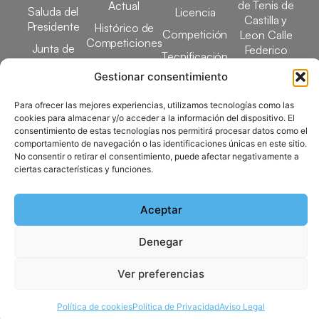
de Tenis de
Actual
Saluda del
Licencia
Castilla y
Presidente
Histórico de
Competición
Leon Calle
Competiciones
Junta de
Federico
Tecnificación
Gobierno
Designaciones
García Lorca,
Gestionar consentimiento
Docencia
Arbitrales
1, 47008
Transparencia
Valladolid
Para ofrecer las mejores experiencias, utilizamos tecnologías como las
Elecciones
comunicacion@ftcl.e
cookies para almacenar y/o acceder a la información del dispositivo. El
Clubes
consentimiento de estas tecnologías nos permitirá procesar datos como el
983 24 94 26
Federados
comportamiento de navegación o las identificaciones únicas en este sitio.
No consentir o retirar el consentimiento, puede afectar negativamente a
ciertas características y funciones.
Copyright © 2025 Federación de Tenis de Castilla y León |
Aceptar
Desarrollado por
TOOOLS
Denegar
Aviso Legal
Política de Cookies
Política de Privacidad
Mapa del Sitio
Ver preferencias
Política de cookies
Política de Privacidad
Aviso Legal