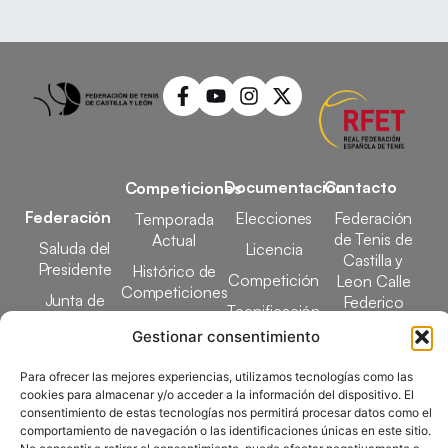
Documentación
Contacto
Competiciones
Federación
Elecciones
Federación
Temporada
de Tenis de
Actual
Saluda del
Licencia
Castilla y
Presidente
Histórico de
Competición
Leon Calle
Competiciones
Junta de
Federico
Tecnificación
Gobierno
Designaciones
García Lorca,
Gestionar consentimiento
Docencia
Arbitrales
1, 47008
Transparencia
Valladolid
Para ofrecer las mejores experiencias, utilizamos tecnologías como las
Elecciones
comunicacion@ftcl.e
cookies para almacenar y/o acceder a la información del dispositivo. El
Clubes
consentimiento de estas tecnologías nos permitirá procesar datos como el
983 24 94 26
comportamiento de navegación o las identificaciones únicas en este sitio.
Federados