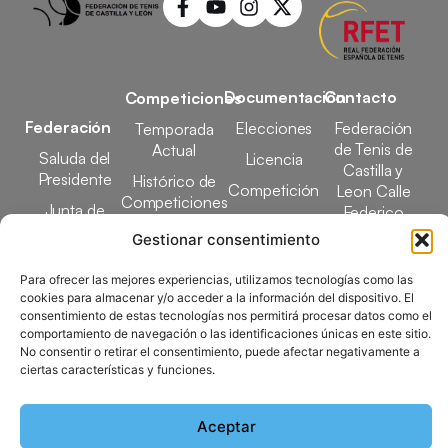
Documentación
Contacto
Competiciones
Federación
Elecciones
Federación
Temporada
de Tenis de
Actual
Saluda del
Licencia
Castilla y
Presidente
Histórico de
Competición
Leon Calle
Competiciones
Junta de
Federico
Tecnificación
Gobierno
Designaciones
García Lorca,
Gestionar consentimiento
Docencia
Arbitrales
1, 47008
Transparencia
Valladolid
Para ofrecer las mejores experiencias, utilizamos tecnologías como las
Elecciones
cookies para almacenar y/o acceder a la información del dispositivo. El
comunicacion@ftcl.e
consentimiento de estas tecnologías nos permitirá procesar datos como el
Clubes
comportamiento de navegación o las identificaciones únicas en este sitio.
983 24 94 26
Federados
No consentir o retirar el consentimiento, puede afectar negativamente a
ciertas características y funciones.
Copyright © 2025 Federación de Tenis de Castilla y León |
Aceptar
Desarrollado por
TOOOLS