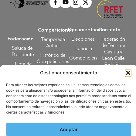
Documentación
Contacto
Competiciones
Federación
Elecciones
Federación
Temporada
de Tenis de
Actual
Saluda del
Licencia
Castilla y
Presidente
Histórico de
Competición
Leon Calle
Competiciones
Junta de
Federico
Tecnificación
Gobierno
Designaciones
García Lorca,
Gestionar consentimiento
Docencia
Arbitrales
1, 47008
Transparencia
Valladolid
Para ofrecer las mejores experiencias, utilizamos tecnologías como las
Elecciones
cookies para almacenar y/o acceder a la información del dispositivo. El
comunicacion@ftcl.e
consentimiento de estas tecnologías nos permitirá procesar datos como el
Clubes
comportamiento de navegación o las identificaciones únicas en este sitio.
983 24 94 26
Federados
No consentir o retirar el consentimiento, puede afectar negativamente a
ciertas características y funciones.
Copyright © 2025 Federación de Tenis de Castilla y León |
Aceptar
Desarrollado por
TOOOLS