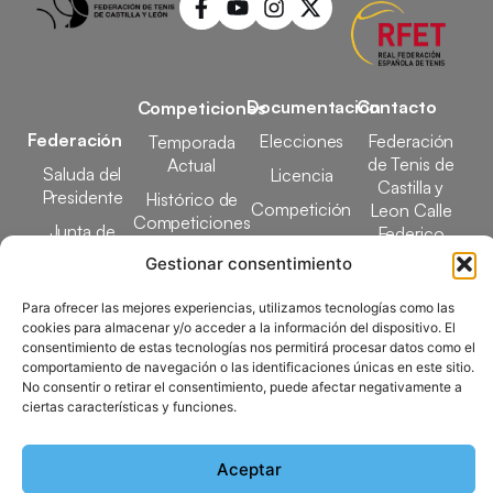
Documentación
Contacto
Competiciones
Federación
Elecciones
Federación
Temporada
de Tenis de
Actual
Saluda del
Licencia
Castilla y
Presidente
Histórico de
Competición
Leon Calle
Competiciones
Junta de
Federico
Tecnificación
Gobierno
Designaciones
García Lorca,
Gestionar consentimiento
Docencia
Arbitrales
1, 47008
Transparencia
Valladolid
Para ofrecer las mejores experiencias, utilizamos tecnologías como las
Elecciones
cookies para almacenar y/o acceder a la información del dispositivo. El
comunicacion@ftcl.e
consentimiento de estas tecnologías nos permitirá procesar datos como el
Clubes
comportamiento de navegación o las identificaciones únicas en este sitio.
983 24 94 26
Federados
No consentir o retirar el consentimiento, puede afectar negativamente a
ciertas características y funciones.
Copyright © 2025 Federación de Tenis de Castilla y León |
Aceptar
Desarrollado por
TOOOLS