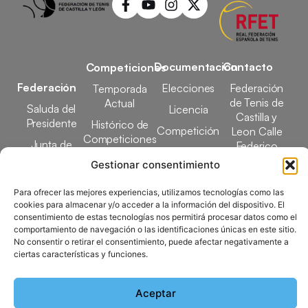
Documentación
Contacto
Competiciones
Federación
Elecciones
Federación
Temporada
de Tenis de
Actual
Saluda del
Licencia
Castilla y
Presidente
Histórico de
Competición
Leon Calle
Competiciones
Junta de
Federico
Tecnificación
Gobierno
Designaciones
García Lorca,
Gestionar consentimiento
Docencia
Arbitrales
1, 47008
Transparencia
Valladolid
Para ofrecer las mejores experiencias, utilizamos tecnologías como las
Elecciones
cookies para almacenar y/o acceder a la información del dispositivo. El
comunicacion@ftcl.e
consentimiento de estas tecnologías nos permitirá procesar datos como el
Clubes
comportamiento de navegación o las identificaciones únicas en este sitio.
983 24 94 26
Federados
No consentir o retirar el consentimiento, puede afectar negativamente a
ciertas características y funciones.
Copyright © 2025 Federación de Tenis de Castilla y León |
Aceptar
Desarrollado por
TOOOLS