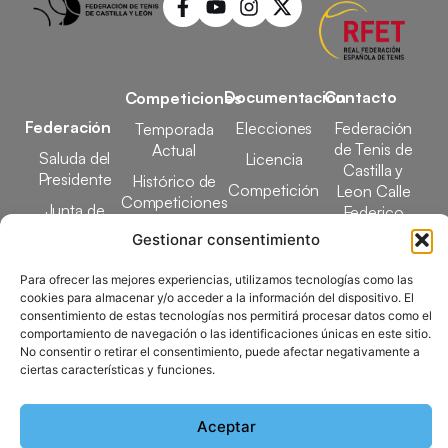
Documentación
Contacto
Competiciones
Federación
Elecciones
Federación
Temporada
de Tenis de
Actual
Saluda del
Licencia
Castilla y
Presidente
Histórico de
Competición
Leon Calle
Competiciones
Junta de
Federico
Tecnificación
Gobierno
Designaciones
García Lorca,
Gestionar consentimiento
Docencia
Arbitrales
1, 47008
Transparencia
Valladolid
Para ofrecer las mejores experiencias, utilizamos tecnologías como las
Elecciones
cookies para almacenar y/o acceder a la información del dispositivo. El
comunicacion@ftcl.e
consentimiento de estas tecnologías nos permitirá procesar datos como el
Clubes
comportamiento de navegación o las identificaciones únicas en este sitio.
983 24 94 26
Federados
No consentir o retirar el consentimiento, puede afectar negativamente a
ciertas características y funciones.
Copyright © 2025 Federación de Tenis de Castilla y León |
Aceptar
Desarrollado por
TOOOLS