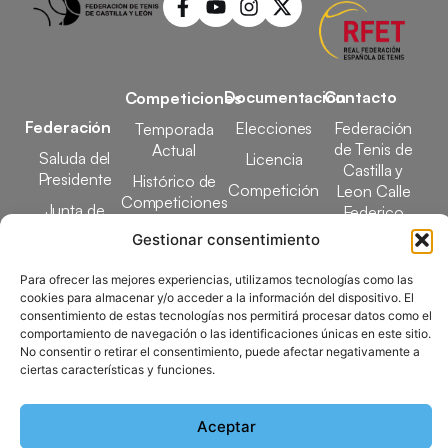
Documentación
Contacto
Competiciones
Federación
Elecciones
Federación
Temporada
de Tenis de
Actual
Saluda del
Licencia
Castilla y
Presidente
Histórico de
Competición
Leon Calle
Competiciones
Junta de
Federico
Tecnificación
Gobierno
Designaciones
García Lorca,
Gestionar consentimiento
Docencia
Arbitrales
1, 47008
Transparencia
Valladolid
Para ofrecer las mejores experiencias, utilizamos tecnologías como las
Elecciones
cookies para almacenar y/o acceder a la información del dispositivo. El
comunicacion@ftcl.e
consentimiento de estas tecnologías nos permitirá procesar datos como el
Clubes
comportamiento de navegación o las identificaciones únicas en este sitio.
983 24 94 26
Federados
No consentir o retirar el consentimiento, puede afectar negativamente a
ciertas características y funciones.
Copyright © 2025 Federación de Tenis de Castilla y León |
Aceptar
Desarrollado por
TOOOLS