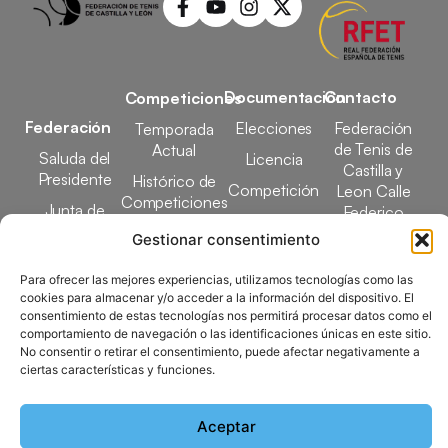
Documentación
Contacto
Competiciones
Federación
Elecciones
Federación
Temporada
de Tenis de
Actual
Saluda del
Licencia
Castilla y
Presidente
Histórico de
Competición
Leon Calle
Competiciones
Junta de
Federico
Tecnificación
Gobierno
Designaciones
García Lorca,
Gestionar consentimiento
Docencia
Arbitrales
1, 47008
Transparencia
Valladolid
Para ofrecer las mejores experiencias, utilizamos tecnologías como las
Elecciones
cookies para almacenar y/o acceder a la información del dispositivo. El
comunicacion@ftcl.e
consentimiento de estas tecnologías nos permitirá procesar datos como el
Clubes
comportamiento de navegación o las identificaciones únicas en este sitio.
983 24 94 26
Federados
No consentir o retirar el consentimiento, puede afectar negativamente a
ciertas características y funciones.
Copyright © 2025 Federación de Tenis de Castilla y León |
Aceptar
Desarrollado por
TOOOLS